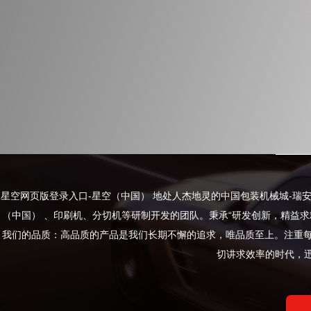
HC-LJ5
网页版登
星空网页版登录入口-星空（中国） 地处人杰地灵的中国包装机械城-瑞
（中国） 、印刷机、分切机等研制开发的团队。秉承“研发创新，精益
我们的品质：高品质的产品是我们长期不懈的追求，唯品质至上。注重
切讲求效率的时代，迅