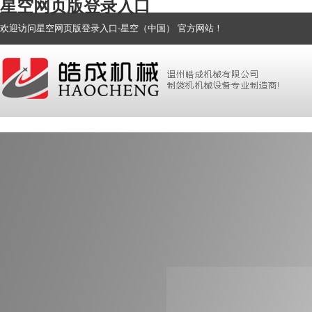
星空网页版登录入口
欢迎访问星空网页版登录入口-星空（中国） 官方网站！