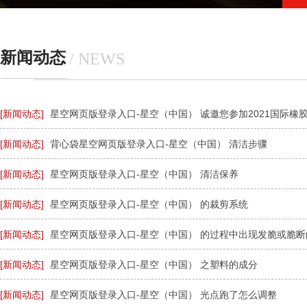
新闻动态
/ NEWS
[新闻动态]
星空网页版登录入口-星空（中国） 诚邀您参加2021国际橡
[新闻动态]
背心袋星空网页版登录入口-星空（中国） 清洁步骤
[新闻动态]
星空网页版登录入口-星空（中国） 清洁保养
[新闻动态]
星空网页版登录入口-星空（中国） 的裁剪系统
[新闻动态]
星空网页版登录入口-星空（中国） 的过程中出现发脆或脆
[新闻动态]
星空网页版登录入口-星空（中国） 之塑料的成分
[新闻动态]
星空网页版登录入口-星空（中国） 光点跑了怎么调整