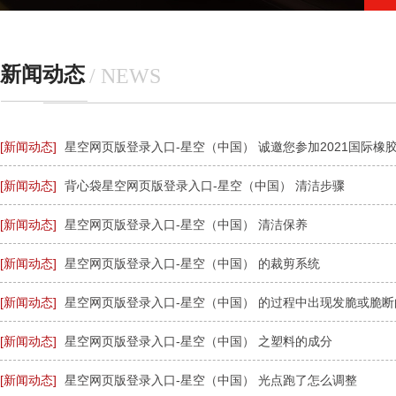
新闻动态
/ NEWS
[新闻动态]
星空网页版登录入口-星空（中国） 诚邀您参加2021国际橡
[新闻动态]
背心袋星空网页版登录入口-星空（中国） 清洁步骤
[新闻动态]
星空网页版登录入口-星空（中国） 清洁保养
[新闻动态]
星空网页版登录入口-星空（中国） 的裁剪系统
[新闻动态]
星空网页版登录入口-星空（中国） 的过程中出现发脆或脆
[新闻动态]
星空网页版登录入口-星空（中国） 之塑料的成分
[新闻动态]
星空网页版登录入口-星空（中国） 光点跑了怎么调整