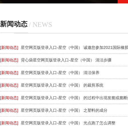
新闻动态
/ NEWS
[新闻动态]
星空网页版登录入口-星空（中国） 诚邀您参加2021国际橡
[新闻动态]
背心袋星空网页版登录入口-星空（中国） 清洁步骤
[新闻动态]
星空网页版登录入口-星空（中国） 清洁保养
[新闻动态]
星空网页版登录入口-星空（中国） 的裁剪系统
[新闻动态]
星空网页版登录入口-星空（中国） 的过程中出现发脆或脆
[新闻动态]
星空网页版登录入口-星空（中国） 之塑料的成分
[新闻动态]
星空网页版登录入口-星空（中国） 光点跑了怎么调整