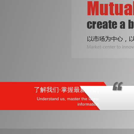
了解我们·掌握最新资讯
Understand us, master the latest
information
产品分类
/ PRODUCT