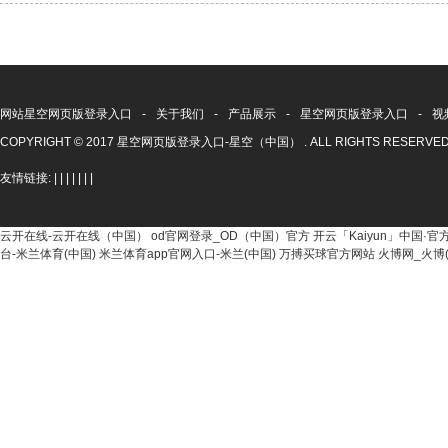
网站星空网页版登录入口
-
关于我们
-
产品展示
-
星空网页版登录入口
-
视
COPYRIGHT © 2017 星空网页版登录入口-星空（中国） . ALL RIGHTS RESERV
友情链接: | | | | | | |
云开在线-云开在线（中国）
od官网登录_OD（中国）官方
开云「Kaiyun」中国·官
台-米兰体育(中国)
米兰体育app官网入口-米兰(中国)
万搏买球官方网站
火博网_火博(