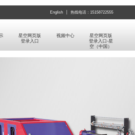
English
热线电话：15158722555
示
星空网页版
视频中心
星空网页版
登录入口
登录入口-星
空（中国）