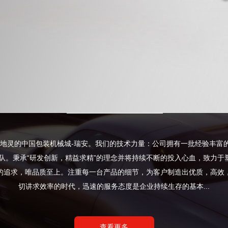
HC-LJ500X2双线半自动点断连卷星空
HC-LJ700单线半自动
网页版登录入口-星空（中国） （有
页版登录入口-星空（中
芯）
关于我们
ABOUT US
杰地灵的中国包装机械城-瑞安。我们的技术力量：公司拥有一批经验丰富
队。秉承“研发创新，精益求精”的理念并将持续不断的投入心血，致力
的追求，唯品质至上。注重每一台产品的细节，为客户制造出优质，高效
切讲求效率的时代，迅速的服务态度是企业持续生存的基本...
查看更多