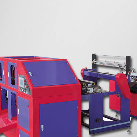
点断连卷星空网
HC-LB500X2双线全自动点断背心袋连
国） （有芯）
卷星空网页版登录入口-星空（中国）
（有芯）