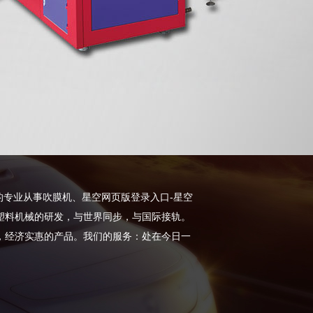
点断连卷星空网
HC-WX300X2双线八折连卷星空网页版
国） （有芯）
登录入口-星空（中国） （无芯）
的专业从事吹膜机、星空网页版登录入口-星空
于塑料机械的研发，与世界同步，与国际接轨。
，经济实惠的产品。我们的服务：处在今日一