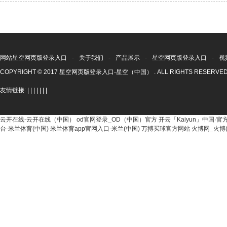
网站星空网页版登录入口
-
关于我们
-
产品展示
-
星空网页版登录入口
-
视
COPYRIGHT © 2017 星空网页版登录入口-星空（中国） . ALL RIGHTS RESERV
友情链接: | | | | | | |
云开在线-云开在线（中国）
od官网登录_OD（中国）官方
开云「Kaiyun」中国·官
台-米兰体育(中国)
米兰体育app官网入口-米兰(中国)
万搏买球官方网站
火博网_火博(