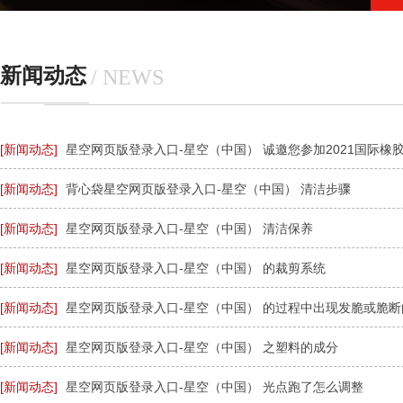
新闻动态
/ NEWS
[新闻动态]
星空网页版登录入口-星空（中国） 诚邀您参加2021国际橡
[新闻动态]
背心袋星空网页版登录入口-星空（中国） 清洁步骤
[新闻动态]
星空网页版登录入口-星空（中国） 清洁保养
[新闻动态]
星空网页版登录入口-星空（中国） 的裁剪系统
[新闻动态]
星空网页版登录入口-星空（中国） 的过程中出现发脆或脆
[新闻动态]
星空网页版登录入口-星空（中国） 之塑料的成分
[新闻动态]
星空网页版登录入口-星空（中国） 光点跑了怎么调整