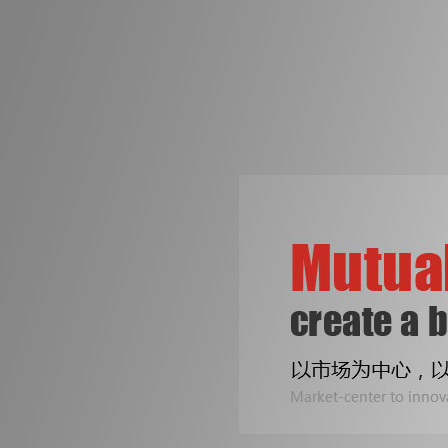
争创机械行业知名品牌
是皓成人不变的梦想！
专注塑料机械设备
HC-YX5
公司专业生产吹膜机、星空网页版登录入口-星
网页版登
空（中国） 、印刷机、分切机等研制开发的团队...