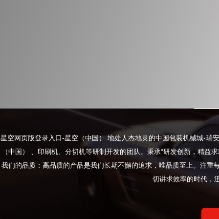
HC-LJ5
网页版登
星空网页版登录入口-星空（中国） 地处人杰地灵的中国包装机械城-瑞
（中国） 、印刷机、分切机等研制开发的团队。秉承“研发创新，精益
我们的品质：高品质的产品是我们长期不懈的追求，唯品质至上。注重
切讲求效率的时代，迅