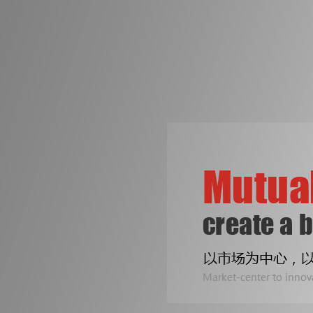
争创机械行业知名品牌
是皓成人不变的梦想！
专注塑料机械设备
HC-YX5
公司专业生产吹膜机、星空网页版登录入口-星
网页版登
空（中国） 、印刷机、分切机等研制开发的团队...