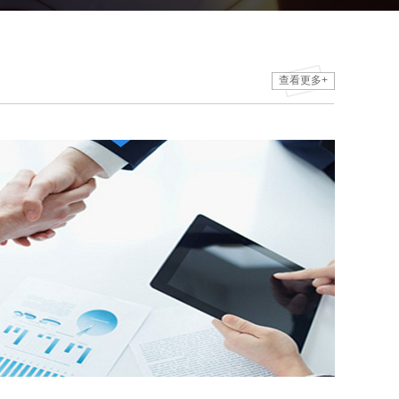
查看更多+