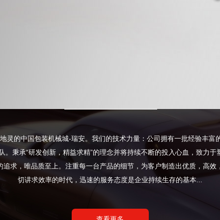
HC-LJ500X2双线半自动点断连卷星空
HC-LJ700单线半自动
网页版登录入口-星空（中国） （有
页版登录入口-星空（中
芯）
关于我们
ABOUT US
杰地灵的中国包装机械城-瑞安。我们的技术力量：公司拥有一批经验丰富
队。秉承“研发创新，精益求精”的理念并将持续不断的投入心血，致力
的追求，唯品质至上。注重每一台产品的细节，为客户制造出优质，高效
切讲求效率的时代，迅速的服务态度是企业持续生存的基本...
查看更多