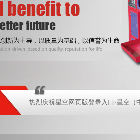
热烈庆祝星空网页版登录入口-星空（