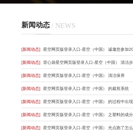
新闻动态
/ NEWS
[新闻动态]
星空网页版登录入口-星空（中国） 诚邀您参加20
[新闻动态]
背心袋星空网页版登录入口-星空（中国） 清洁
[新闻动态]
星空网页版登录入口-星空（中国） 清洁保养
[新闻动态]
星空网页版登录入口-星空（中国） 的裁剪系统
[新闻动态]
星空网页版登录入口-星空（中国） 的过程中出
[新闻动态]
星空网页版登录入口-星空（中国） 之塑料的成分
[新闻动态]
星空网页版登录入口-星空（中国） 光点跑了怎