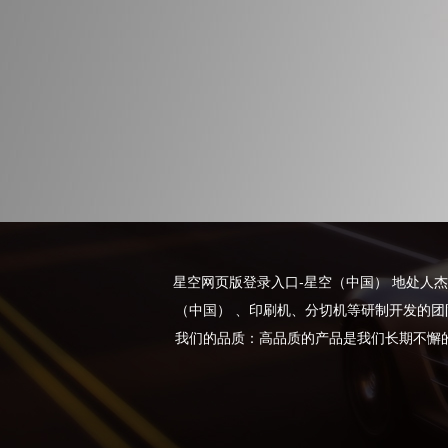
星空网页版登录入口-星空（中国） 地处人
（中国） 、印刷机、分切机等研制开发的团
我们的品质：高品质的产品是我们长期不懈