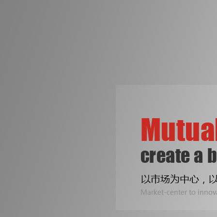
争创机械行业知名品牌
是皓成人不变的梦想！
专注塑料机械设备
公司专业生产吹膜机、星空网页版登录入口-星
空（中国） 、印刷机、分切机等研制开发的团队...