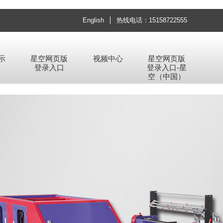
English
热线电话：15158722555
示
星空网页版
视频中心
星空网页版
登录入口
登录入口-星
空（中国）