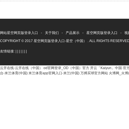
网站星空网页版登录入口
-
关于我们
-
产品展示
-
星空网页版登录入口
-
视
COPYRIGHT © 2017 星空网页版登录入口-星空（中国） . ALL RIGHTS RESERV
友情链接: | | | | | | |
云开在线-云开在线（中国）
od官网登录_OD（中国）官方
开云「Kaiyun」中国·官
台-米兰体育(中国)
米兰体育app官网入口-米兰(中国)
万搏买球官方网站
火博网_火博(