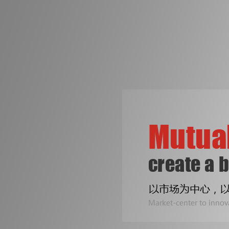
争创机械行业知名品牌
是皓成人不变的梦想！
专注塑料机械设备
HC-YX5
公司专业生产吹膜机、星空网页版登录入口-星
网页版登
空（中国） 、印刷机、分切机等研制开发的团队...