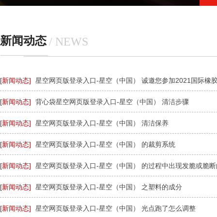
新闻动态
/ NEWS
[新闻动态]
星空网页版登录入口-星空（中国） 诚邀您参加2021国际橡
[新闻动态]
背心袋星空网页版登录入口-星空（中国） 清洁步骤
[新闻动态]
星空网页版登录入口-星空（中国） 清洁保养
[新闻动态]
星空网页版登录入口-星空（中国） 的裁剪系统
[新闻动态]
星空网页版登录入口-星空（中国） 的过程中出现发脆或脆
[新闻动态]
星空网页版登录入口-星空（中国） 之塑料的成分
[新闻动态]
星空网页版登录入口-星空（中国） 光点跑了怎么调整