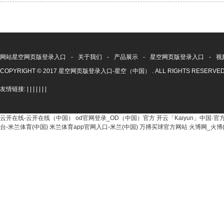
网站星空网页版登录入口
-
关于我们
-
产品展示
-
星空网页版登录入口
-
视
COPYRIGHT © 2017 星空网页版登录入口-星空（中国） . ALL RIGHTS RESERV
友情链接: | | | | | | |
云开在线-云开在线（中国）
od官网登录_OD（中国）官方
开云「Kaiyun」中国·官
台-米兰体育(中国)
米兰体育app官网入口-米兰(中国)
万搏买球官方网站
火博网_火博(