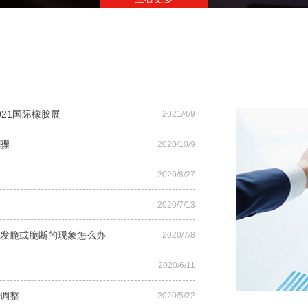
21国际橡胶展
2021/4/9
步骤
2020/10/9
2020/8/27
2020/7/13
现发脆或脆断的现象怎么办
2020/7/8
2020/6/11
么调整
2020/5/22