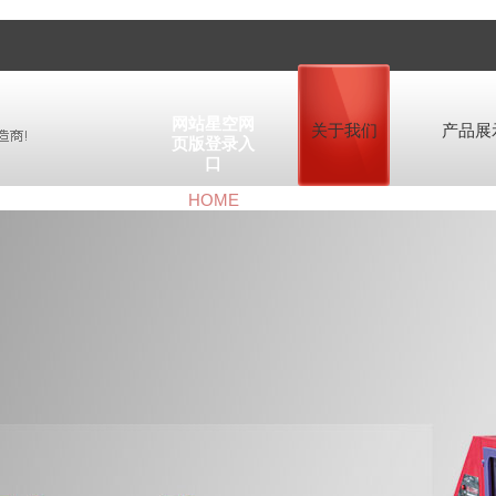
网站星空网
关于我们
产品展
页版登录入
口
HOME