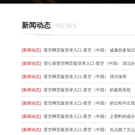
新闻动态
/ NEWS
[新闻动态]
星空网页版登录入口-星空（中国） 诚邀您参加20
[新闻动态]
背心袋星空网页版登录入口-星空（中国） 清洁
[新闻动态]
星空网页版登录入口-星空（中国） 清洁保养
[新闻动态]
星空网页版登录入口-星空（中国） 的裁剪系统
[新闻动态]
星空网页版登录入口-星空（中国） 的过程中出
[新闻动态]
星空网页版登录入口-星空（中国） 之塑料的成分
[新闻动态]
星空网页版登录入口-星空（中国） 光点跑了怎