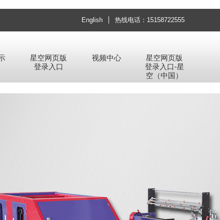
English
热线电话：15158722555
示
星空网页版
视频中心
星空网页版
登录入口
登录入口-星
空（中国）