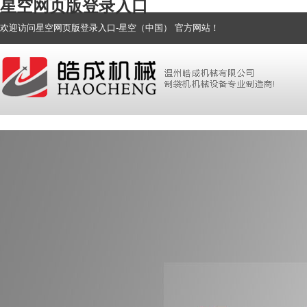
星空网页版登录入口
欢迎访问星空网页版登录入口-星空（中国） 官方网站！