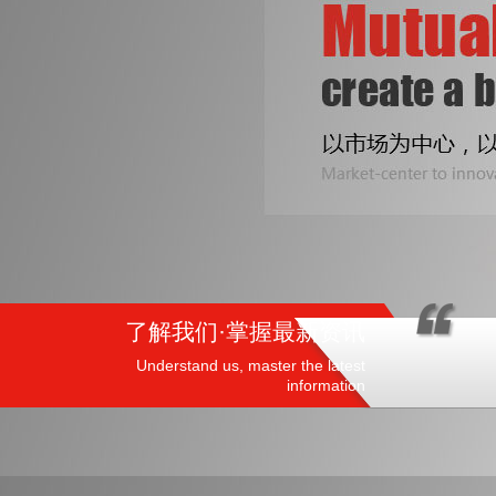
了解我们·掌握最新资讯
Understand us, master the latest
information
产品分类
/ PRODUCT