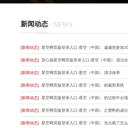
新闻动态
/ NEWS
[新闻动态]
星空网页版登录入口-星空（中国） 诚邀您参加20
[新闻动态]
背心袋星空网页版登录入口-星空（中国） 清洁
[新闻动态]
星空网页版登录入口-星空（中国） 清洁保养
[新闻动态]
星空网页版登录入口-星空（中国） 的裁剪系统
[新闻动态]
星空网页版登录入口-星空（中国） 的过程中出
[新闻动态]
星空网页版登录入口-星空（中国） 之塑料的成分
[新闻动态]
星空网页版登录入口-星空（中国） 光点跑了怎