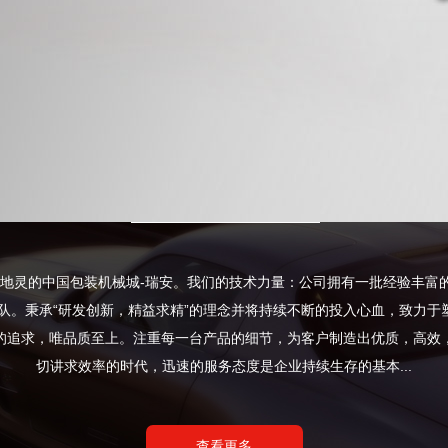
HC-LJ500X2双线半自动点断连卷星空
HC-LJ700单线半自动
网页版登录入口-星空（中国） （有
页版登录入口-星空（中
芯）
关于我们
ABOUT US
杰地灵的中国包装机械城-瑞安。我们的技术力量：公司拥有一批经验丰富
队。秉承“研发创新，精益求精”的理念并将持续不断的投入心血，致力
的追求，唯品质至上。注重每一台产品的细节，为客户制造出优质，高效
切讲求效率的时代，迅速的服务态度是企业持续生存的基本...
查看更多