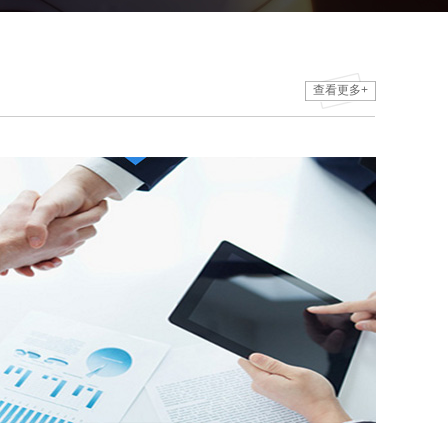
查看更多+