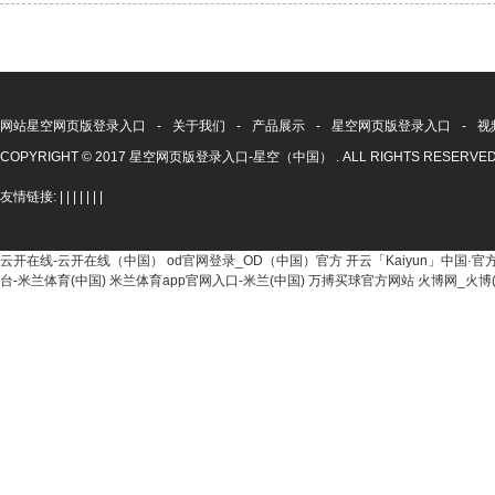
网站星空网页版登录入口
-
关于我们
-
产品展示
-
星空网页版登录入口
-
视
COPYRIGHT © 2017 星空网页版登录入口-星空（中国） . ALL RIGHTS RESERV
友情链接: | | | | | | |
云开在线-云开在线（中国）
od官网登录_OD（中国）官方
开云「Kaiyun」中国·官
台-米兰体育(中国)
米兰体育app官网入口-米兰(中国)
万搏买球官方网站
火博网_火博(