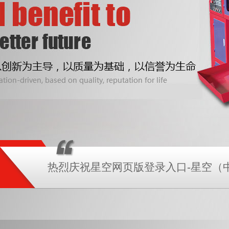
热烈庆祝星空网页版登录入口-星空（