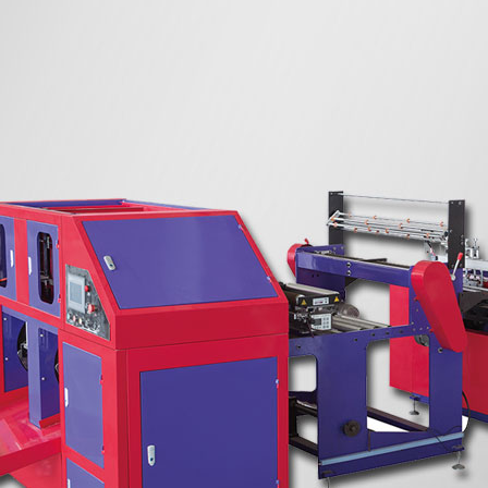
点断连卷星空网
HC-LB500X2双线全自动点断背心袋连
国） （有芯）
卷星空网页版登录入口-星空（中国）
（有芯）