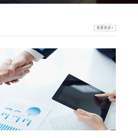
查看更多+