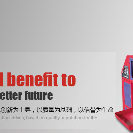
HC-YX500X2双线全自动点断连卷星空
HC-YX700单线全自动
网页版登录入口-星空（中国） （有
页版登录入口-星空（中
芯）