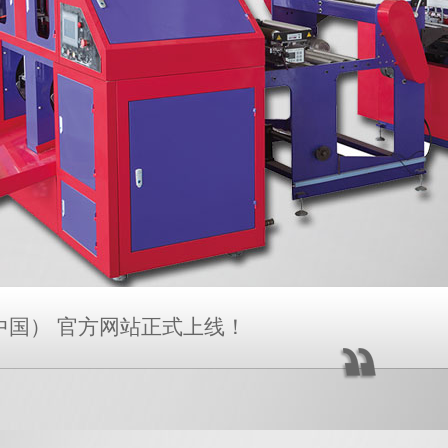
中国） 官方网站正式上线！