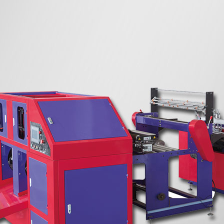
点断连卷星空网
HC-LB500X2双线全自动点断背心袋连
国） （有芯）
卷星空网页版登录入口-星空（中国）
（有芯）