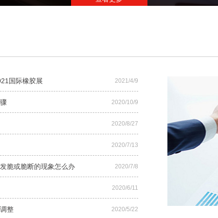
21国际橡胶展
2021/4/9
步骤
2020/10/9
2020/8/27
2020/7/13
现发脆或脆断的现象怎么办
2020/7/8
2020/6/11
么调整
2020/5/22