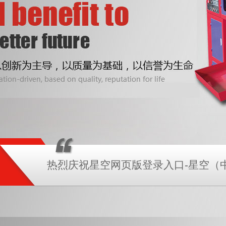
热烈庆祝星空网页版登录入口-星空（