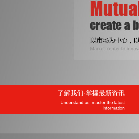
了解我们·掌握最新资讯
Understand us, master the latest
information
产品分类
/ PRODUCT