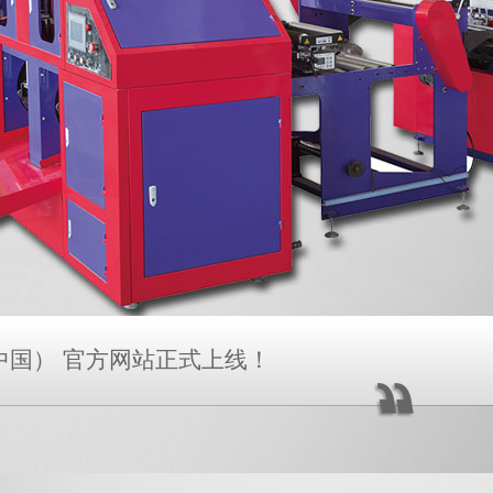
中国） 官方网站正式上线！