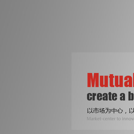
争创机械行业知名品牌
是皓成人不变的梦想！
专注塑料机械设备
公司专业生产吹膜机、星空网页版登录入口-星
空（中国） 、印刷机、分切机等研制开发的团队...