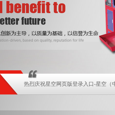
热烈庆祝星空网页版登录入口-星空（