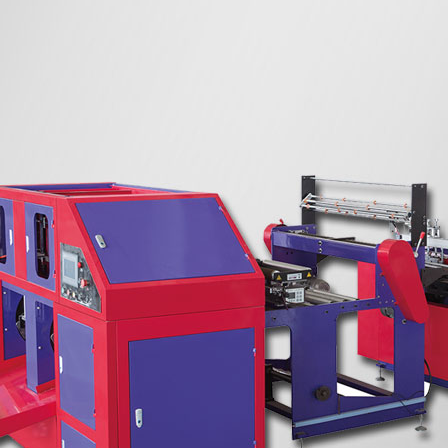
点断连卷星空网
HC-LB500X2双线全自动点断背心袋连
国） （有芯）
卷星空网页版登录入口-星空（中国）
（有芯）