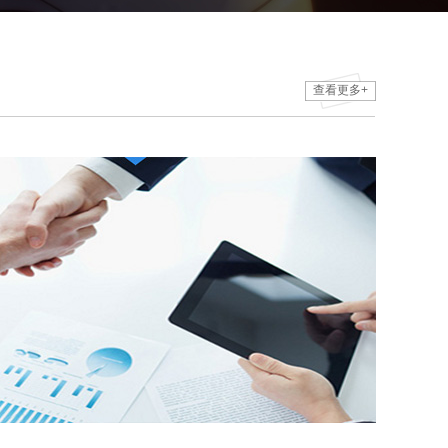
查看更多+