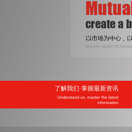
了解我们·掌握最新资讯
Understand us, master the latest
information
产品分类
/ PRODUCT