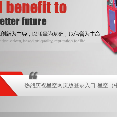
热烈庆祝星空网页版登录入口-星空（