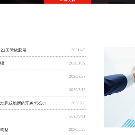
21国际橡胶展
2021/4/9
步骤
2020/10/9
2020/8/27
2020/7/13
现发脆或脆断的现象怎么办
2020/7/8
2020/6/11
么调整
2020/5/22