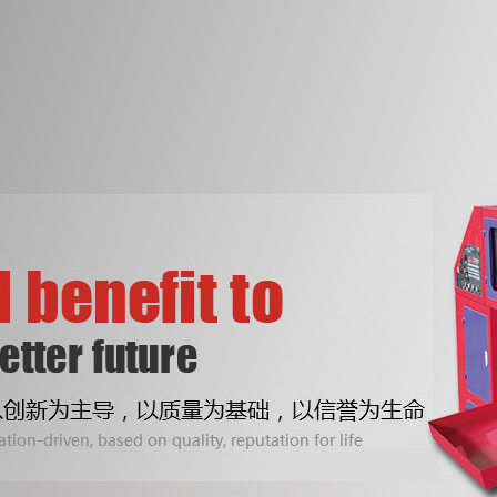
HC-YX500X2双线全自动点断连卷星空
HC-YX700单线全自动
网页版登录入口-星空（中国） （有
页版登录入口-星空（中
芯）