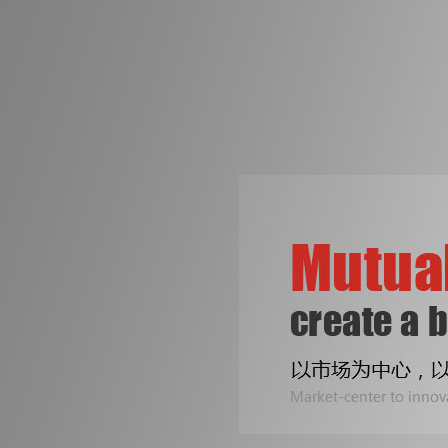
争创机械行业知名品牌
是皓成人不变的梦想！
专注塑料机械设备
HC-YX5
公司专业生产吹膜机、星空网页版登录入口-星
网页版登
空（中国） 、印刷机、分切机等研制开发的团队...