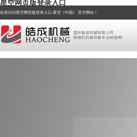
星空网页版登录入口
欢迎访问星空网页版登录入口-星空（中国） 官方网站！