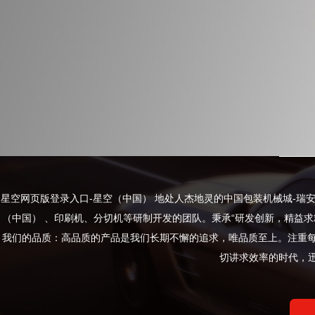
HC-LJ5
网页版登
星空网页版登录入口-星空（中国） 地处人杰地灵的中国包装机械城-瑞
（中国） 、印刷机、分切机等研制开发的团队。秉承“研发创新，精益
我们的品质：高品质的产品是我们长期不懈的追求，唯品质至上。注重
切讲求效率的时代，迅