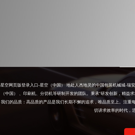
HC-LJ5
网页版登
星空网页版登录入口-星空（中国） 地处人杰地灵的中国包装机械城-瑞
（中国） 、印刷机、分切机等研制开发的团队。秉承“研发创新，精益
我们的品质：高品质的产品是我们长期不懈的追求，唯品质至上。注重
切讲求效率的时代，迅