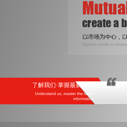
了解我们·掌握最新资讯
Understand us, master the latest
information
产品分类
/ PRODUCT