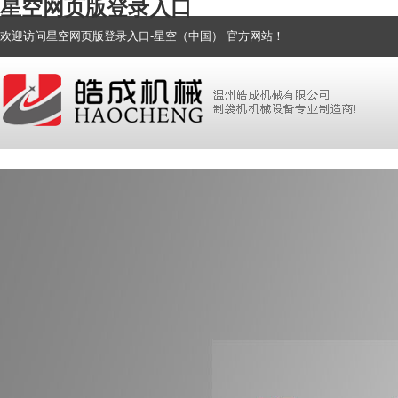
星空网页版登录入口
欢迎访问星空网页版登录入口-星空（中国） 官方网站！