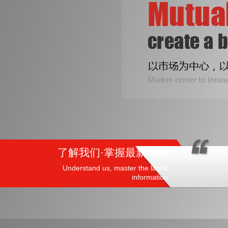
了解我们·掌握最新资讯
Understand us, master the latest
information
产品分类
/ PRODUCT