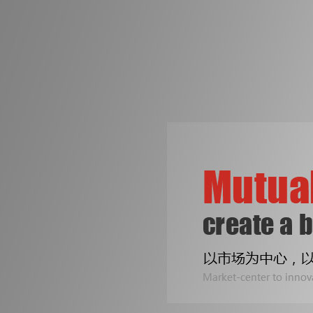
争创机械行业知名品牌
是皓成人不变的梦想！
专注塑料机械设备
HC-YX5
公司专业生产吹膜机、星空网页版登录入口-星
网页版登
空（中国） 、印刷机、分切机等研制开发的团队...