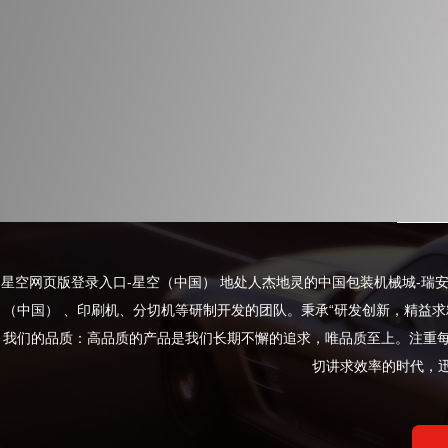
HC-LJ5
网页版登
星空网页版登录入口-星空（中国） 地处人杰地灵的中国包装机械城-瑞
（中国） 、印刷机、分切机等研制开发的团队。秉承“研发创新，精益
我们的品质：高品质的产品是我们长期不懈的追求，唯品质至上。注重
切讲求效率的时代，迅