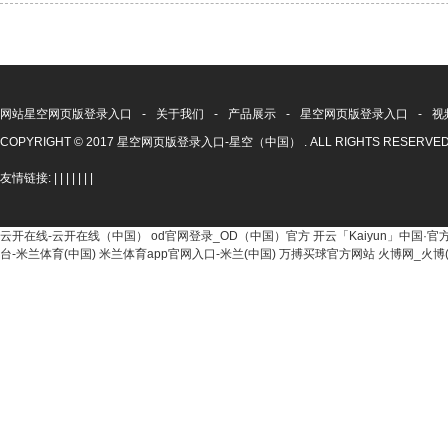
网站星空网页版登录入口
-
关于我们
-
产品展示
-
星空网页版登录入口
-
视
COPYRIGHT © 2017 星空网页版登录入口-星空（中国） . ALL RIGHTS RESERV
友情链接: | | | | | | |
云开在线-云开在线（中国）
od官网登录_OD（中国）官方
开云「Kaiyun」中国·官
台-米兰体育(中国)
米兰体育app官网入口-米兰(中国)
万搏买球官方网站
火博网_火博(