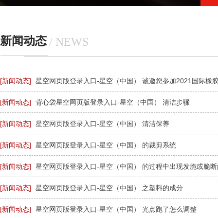
新闻动态
/ NEWS
[新闻动态]
星空网页版登录入口-星空（中国） 诚邀您参加2021国际橡
[新闻动态]
背心袋星空网页版登录入口-星空（中国） 清洁步骤
[新闻动态]
星空网页版登录入口-星空（中国） 清洁保养
[新闻动态]
星空网页版登录入口-星空（中国） 的裁剪系统
[新闻动态]
星空网页版登录入口-星空（中国） 的过程中出现发脆或脆
[新闻动态]
星空网页版登录入口-星空（中国） 之塑料的成分
[新闻动态]
星空网页版登录入口-星空（中国） 光点跑了怎么调整