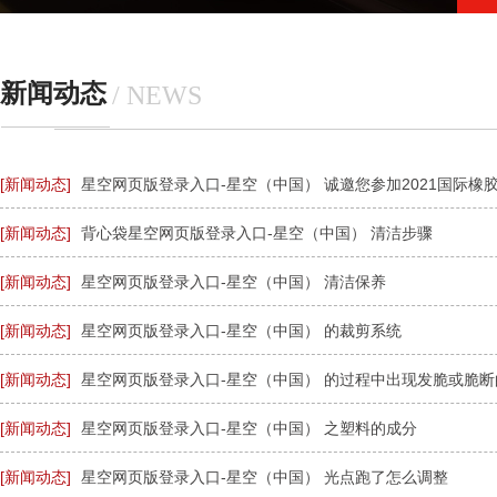
新闻动态
/ NEWS
[新闻动态]
星空网页版登录入口-星空（中国） 诚邀您参加2021国际橡
[新闻动态]
背心袋星空网页版登录入口-星空（中国） 清洁步骤
[新闻动态]
星空网页版登录入口-星空（中国） 清洁保养
[新闻动态]
星空网页版登录入口-星空（中国） 的裁剪系统
[新闻动态]
星空网页版登录入口-星空（中国） 的过程中出现发脆或脆
[新闻动态]
星空网页版登录入口-星空（中国） 之塑料的成分
[新闻动态]
星空网页版登录入口-星空（中国） 光点跑了怎么调整